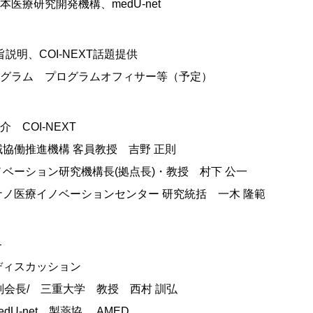
療研究開発機構、medU-net
旨説明、COI-NEXT話題提供
グラム プログラムオフィサー等（予定）
介 COI-NEXT
協働推進機構 客員教授 吉野 正則
ベーション研究機構長(拠点長)・教授 村下 公一
ノ医療イノベーションセンター 研究統括 一木 隆範
——
ネルディスカッション
t副会長/ 三重大学 教授 西村 訓弘
U-net、製薬協 、AMED