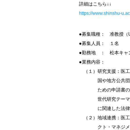
詳細はこちら↓↓
https://www.shinshu-u.ac
●募集職種： 准教授（
●募集人員： １名
●勤務地 ： 松本キャンパ
●業務内容：
（１）研究支援：医工
国や地方公共団体等
ための申請書の作成
世代研究テーマの創
に関連した法律や指
（２）地域連携：医工
クト・マネジメント