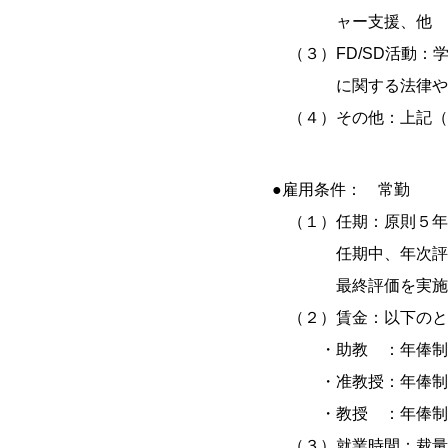
ャー支援、他
（３）FD/SD活動：
に関する法律や指針
（４）その他：上記（
●雇用条件： 常勤
（１）任期：原則５年
任期中、年次評価を行
最終評価を実施する
（２）賃金：以下のと
・助教 ：年俸制60
・准教授：年俸制70
・教授 ：年俸制80
（３）就業時間：裁量労