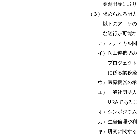
業創出等に取り組
（３）求められる能力
以下のア～ケの事項
な遂行が可能な者（
ア）メディカル関連
イ）医工連携型のプロ
プロジェクト・マネ
に係る業務経
ウ）医療機器の承認
エ）一般社団法人リサ
URAであること
オ）シンポジウムや講
カ）生命倫理や利益相
キ）研究に関する専