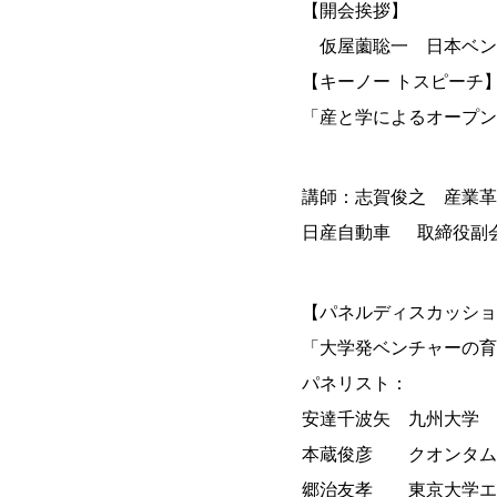
【開会挨拶】
仮屋薗聡一 日本ベン
【キーノー トスピーチ
「産と学によるオープン
講師：志賀俊之 産業革
日産自動車 取締役副
【パネルディスカッショ
「大学発ベンチャーの育
パネリスト：
安達千波矢 九州大学
本蔵俊彦 クオンタム
郷治友孝 東京大学エ